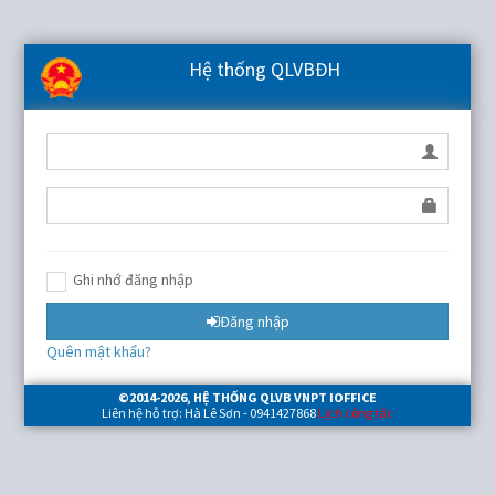
Hệ thống QLVBĐH
Ghi nhớ đăng nhập
Đăng nhập
Quên mật khẩu?
©2014-
2026
, HỆ THỐNG QLVB VNPT IOFFICE
Liên hệ hỗ trợ: Hà Lê Sơn - 0941427868
Lịch công tác